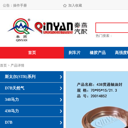
操作手册
公告：
海盐振达汽配有限公司年产650万件发动机减震垫易地技改项目环境影响报告书( 报 批 稿 )
加入收藏
热门搜索：
首页
刹车片
橡胶产品
高强度
首页 > 产品详情
斯太尔(STR)系列
D7B天然气
340马力
430马力
D7B