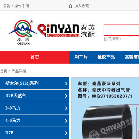
操作手册
公告：
加入收藏
海盐振达汽配有限公司年产650万件发动机减震垫易地技改项目环境影响报告书( 报 批 稿 )
热门搜索：
首页
刹车片
橡胶产品
高强度
首页 > 产品详情
斯太尔(STR)系列
D7B天然气
340马力
430马力
D7B