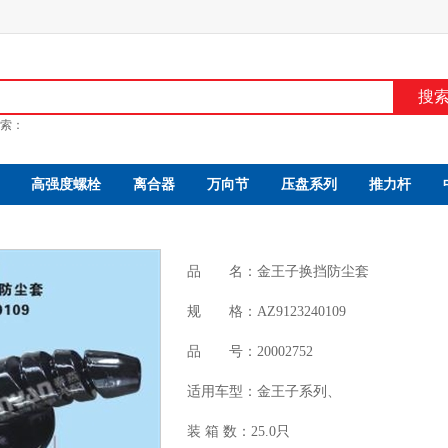
搜
索：
高强度螺栓
离合器
万向节
压盘系列
推力杆
品 名：
金王子换挡防尘套
规 格：
AZ9123240109
品 号：
20002752
适用车型：
金王子系列、
装 箱 数：
25.0只