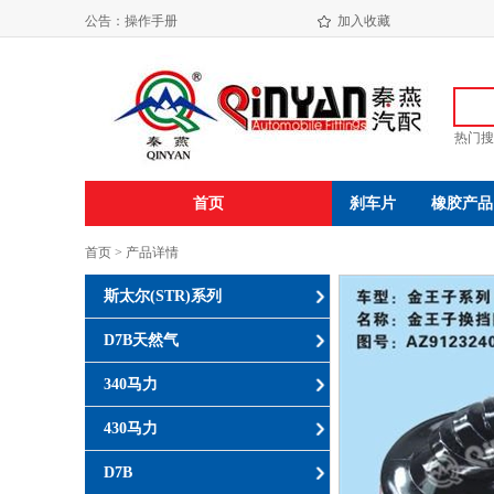
海盐振达汽配有限公司年产650万件发动机减震垫易地技改项目环境影响评价公示
公告：
操作手册
加入收藏
海盐振达汽配有限公司年产650万件发动机减震垫易地技改项目环境影响报告书( 报 批 稿 )
热门搜
首页
刹车片
橡胶产品
首页 > 产品详情
斯太尔(STR)系列
D7B天然气
340马力
430马力
D7B