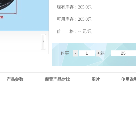
现有库存：
205.0只
可用库存：
205.0只
价 格：
-- 元/只
-
+
购买：
箱
产品参数
假冒产品对比
图片
使用说