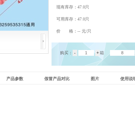
现有库存：
47.0只
可用库存：
47.0只
价 格：
-- 元/只
-
+
购买：
箱
产品参数
假冒产品对比
图片
使用说