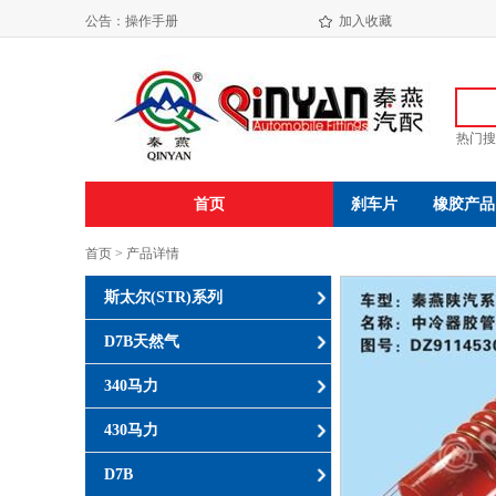
海盐振达汽配有限公司年产650万件发动机减震垫易地技改项目环境影响评价公示
公告：
操作手册
加入收藏
海盐振达汽配有限公司年产650万件发动机减震垫易地技改项目环境影响报告书( 报 批 稿 )
热门搜
首页
刹车片
橡胶产品
首页 > 产品详情
斯太尔(STR)系列
D7B天然气
340马力
430马力
D7B