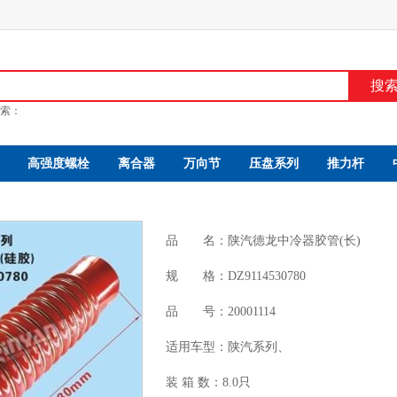
搜
索：
高强度螺栓
离合器
万向节
压盘系列
推力杆
品 名：
陕汽德龙中冷器胶管(长)
规 格：
DZ9114530780
品 号：
20001114
适用车型：
陕汽系列、
装 箱 数：
8.0只