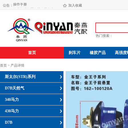
操作手册
公告：
海盐振达汽配有限公司年产650万件发动机减震垫易地技改项目环境影响报告书( 报 批 稿 )
加入收藏
热门搜索：
首页
刹车片
橡胶产品
高强度
首页 > 产品详情
斯太尔(STR)系列
D7B天然气
340马力
430马力
D7B