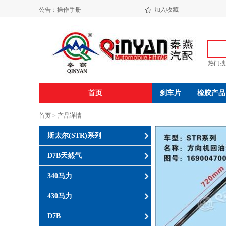
海盐振达汽配有限公司年产650万件发动机减震垫易地技改项目环境影响评价公示
公告：
操作手册
加入收藏
海盐振达汽配有限公司年产650万件发动机减震垫易地技改项目环境影响报告书( 报 批 稿 )
热门搜
首页
刹车片
橡胶产品
首页 > 产品详情
斯太尔(STR)系列
D7B天然气
340马力
430马力
D7B