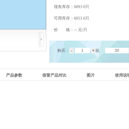
现有库存：
6093.0只
可用库存：
6053.0只
价 格：
-- 元/只
-
+
购买：
箱
产品参数
假冒产品对比
图片
使用说