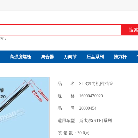
搜
索：
高强度螺栓
离合器
万向节
压盘系列
推力杆
品 名：
STR方向机回油管
规 格：
16900470020
品 号：
20000454
适用车型：
斯太尔(STR)系列、
装 箱 数：
30.0只