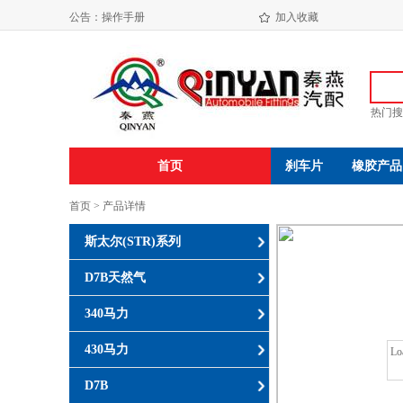
操作手册
公告：
加入收藏
海盐振达汽配有限公司年产650万件发动机减震垫易地技改项目环境影响报告书( 报 批 稿 )
热门搜
首页
刹车片
橡胶产品
首页 > 产品详情
斯太尔(STR)系列
D7B天然气
340马力
430马力
Lo
D7B