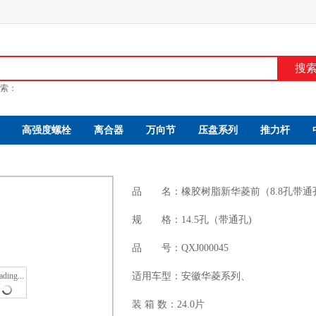
搜
索：
高强度螺栓
离合器
万向节
压盘系列
推力杆
品 名：
橡胶树脂新华菱前（8.8孔带通
规 格：
14.5孔（带通孔)
品 号：
QXJ000045
ading...
适用车型：
安徽华菱系列、
装 箱 数：
24.0片