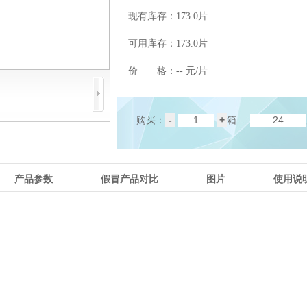
现有库存：
173.0片
可用库存：
173.0片
价 格：
-- 元/片
-
+
购买：
箱
产品参数
假冒产品对比
图片
使用说